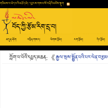
གཟིམས་པ་མེད་པའི་མཆོད་མེ། དབྱངས་གསལ་སོ་བཞིའི་མཛེས་སྡུག
མདུན་ཤོག
འཕྲིན་གསར།
ལེགས་རྩོམ།
ངག་རྩོམ།
དེང་རྩོམ།
ཀློག་པ་པོའི་དཔྱད་མཆན: 《
རྒྱལ་སྲས་སྨྱོན་པའི་པར་ལེན་བ