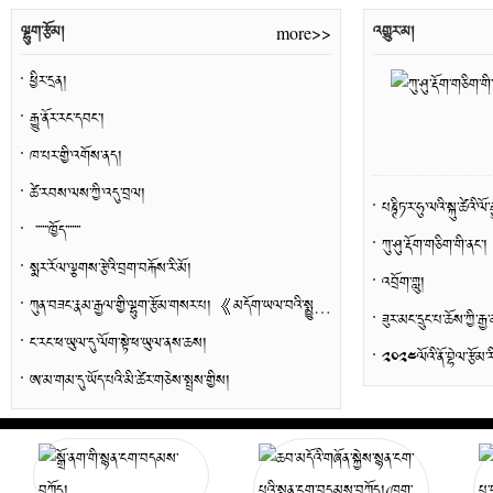
ལྷུག་རྩོམ།
འགྱུར་མ།
more>>
ཕྱིར་དྲན།
རྒྱུ་ནོར་རང་དབང་།
ཁ་པར་གྱི་འགོས་ནད།
ཚེ་རབས་ལས་ཀྱི་འདུ་བྲལ།
པཎྚིཏ་ར་ཧུ་ལའི་སྐུ་ཚེའི་ལོ
་་་་་་ཁྱོད་་་་་་་
ཀུ་ཤུ་རྡོག་གཅིག་གི་ནང་།
སྨར་རོལ་ལྕགས་རྩེའི་བྲག་བརྐོས་རི་མོ།
འབྲོག་གླུ།
ཀུན་བཟང་རྣམ་རྒྱལ་གྱི་ལྷུག་རྩོམ་གསར་པ། 《མདོག་ཡལ་བའི་སྨྱུག་རྩེ》
ཟུར་མང་དྲུང་པ་ཆོས་ཀྱི་ར
ང་རང་ཕ་ཡུལ་དུ་ལོག་སྟེ་ཕ་ཡུལ་ནས་ཆས།
ཨ་མ་གམ་དུ་ཡོད་པའི་མི་ཚེར་གཅེས་སྤྲས་གྱིས།