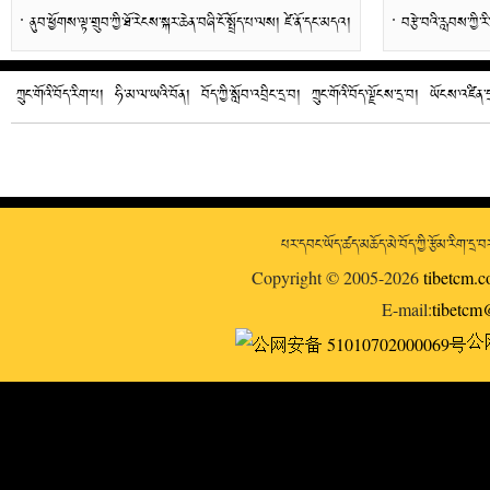
ནུབ་ཕྱོགས་ལྟ་གྲུབ་ཀྱི་ཐོ་རེངས་སྐར་ཆེན་བཞི་ངོ་སྤྲོད་པ་ལས། ཛེ་ནོ་དང་མདའ།
བརྩེ་བའི་རླབས་ཀྱི་རི
ཀྲུང་གོའི་བོད་རིག་པ།
ཧི་མ་ལ་ཡའི་བོན།
བོད་ཀྱི་སློབ་འབྲིང་དྲ་བ།
ཀྲུང་གོའི་བོད་ལྗོངས་དྲ་བ།
ཡོངས་འཛིན་ད
པར་དབང་ཡོད་ཚད་མཆོད་མེ་བོད་ཀྱི་རྩོམ་རིག་དྲ
Copyright © 2005-2026
tibetcm.
E-mail:
tibetc
公网