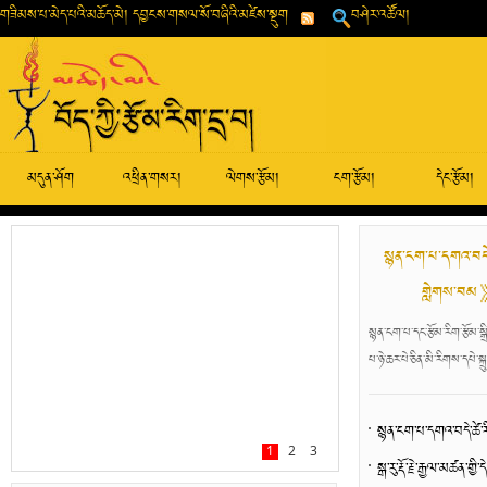
གཟིམས་པ་མེད་པའི་མཆོད་མེ། དབྱངས་གསལ་སོ་བཞིའི་མཛེས་སྡུག
བཤེར་འཚོལ།
མདུན་ཤོག
འཕྲིན་གསར།
ལེགས་རྩོམ།
ངག་རྩོམ།
དེང་རྩོམ།
སྙན་ངག་པ་དགའ་བདེ་
གླེགས་བམ》ཞ
སྙན་ངག་པ་དང་རྩོམ་རིག་རྩོམ
པ་ཉེ་ཆར་པེ་ཅིན་མི་རིགས་དཔེ་སྐ
1
2
3