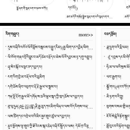
སྒྲོ་ནག་གི་སྙན་ངག་བདམས་བཀོད།
ཆབ་མདོའི་གཞོན་སྐྱེས་སྙན་ངག་པའི་སྙན་ངག་བདམས་བཀོད།(ཁག་དང་པོ།)
རིག་གཞུང་།
བཅད་རྩོམ།
more>>
དུས་བཞིའི་འཁོར་ལོའི་བློས་བསླངས་བརྒྱུད་རིམ།(རྒྱ་ཡིག་དང་དབྱིན་ཡིག་གི་པར་མ་ཞབས་བཏགས་བྱས་ཡོད)
ཟླ་དྲུག་པའི་རྨི་ལམ།
ལི་ཁོག་གནའ་བྲོའི་བྱུང་བ་མདོ་ཙམ་བརྗོད་པ་མེས་པོའི་དབྱངས་རྟ་དགུ་འགྱུར།
《དབུས་དང་ཡི་གེའ
ཞྭ་སེར་སྐོར་ལ་ཅུང་ཟད་དཔྱད་པ།
ཧི་མ་ལ་ཡའི་སྲས་མོ
ངག་རིག་བྱེ་མ་བརྡོལ་བའི་ཆུ་མིག
ལབ་རྒྱག་པ།
དགེ་ཆོས་ཞིབ་འཇུག་པ་རྡོ་རྗེ་རྒྱལ་ལ་སྨྲས་པ།
སྐྱོ་གར།(ཞར་བཀོད
ཀན་ལྷོ་རྔོག་རྒྱལ་མོ་དགོན་ས་ཆའི་ཡུལ་སྐད་ཀྱི་ཁྱད་ཆོས་ལ་དཔྱད་པ།
མི་རྟག་པའི་གླུ།
ཐུ་ལུ་ཧུན་(吐谷浑)ནི་རྒྱ་ཆུ་དཀར་མིག་ཡིན་པ་ལས་བོད་རིགས་འ་ཞ་མིན་པའི་ཐོག་མའི་བགྲོ་གླེང་།
ཕུགས་བསམ་གྱི་མག
ལས་ཚིག་དང་འབྲེལ་བའི་མིང་རྐྱང་གྲུབ་ཚུལ་ལ་དཔྱད་པ།
ཇོ་བོ་སེངྒེའི་རྟོག་
ནུབ་ཕྱོགས་ལྟ་གྲུབ་ཀྱི་ཐོ་རེངས་སྐར་ཆེན་བཞི་ངོ་སྤྲོད་པ་ལས། དེ་མོ་ཁ྄་རི་ཐུས་དང་རྡུལ་ཕྲ་རབ།
གློ་བུར་བའི་རྟོག་འགྱུ