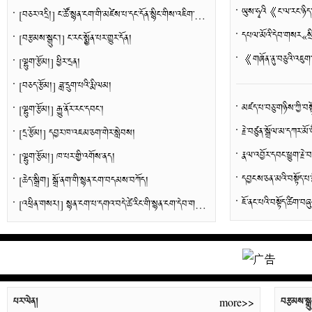
[
བཅར་འདྲི།
]
ང་ཚོ་སྙན་ངག་གི་མཛེས་པ་དང་དོན་སྙིང་གིས་འཇིག་རྟེན་འདིར་འཚོ་ཐུབ་པར་སྨོན།--གསའ་ནག་པོར་བཅར་འདྲི་བྱས་པ།
དཔལ་མོའི་དེབ་གསར«སྲིད
[
བརྩམས་སྒྲུང་།
]
ང་རང་སྨྱོན་པར་གྱུར་དོན།
[
ལྷུག་རྩོམ།
]
ཕྱིར་དྲན།
[
བཅད་རྩོམ།
]
ཟླ་དྲུག་པའི་རྨི་ལམ།
མཛད་པ་བཅུ་གཉིས་ཀྱི་བས
[
ལྷུག་རྩོམ།
]
རྒྱུ་ནོར་རང་དབང་།
[
དྲ་རྩོམ།
]
དབྱར་ཁ་འཇམ་ཅག་གེར་སླེབས།
[
ལྷུག་རྩོམ།
]
ཁ་པར་གྱི་འགོས་ནད།
དབྱངས་ཅན་མའི་བསྟོད་པ
[
ཆེད་སྒྲིག
]
སྒྲོ་ནག་གི་སྙན་ངག་བདམས་བཀོད།
ཇོ་ནང་པའི་བསྟོད་ཚིག་བཞ
[
འཕྲིན་གསར།
]
སྙན་ངག་པ་དགའ་བདེ་ཚེ་རིང་གི་སྙན་ངག་དེབ་གཉིས་པ་《རྡུལ་ཕྲན་གྱི་གླེགས་བམ》ཞེས་པ་པར་སྐྲུན་དང་འགྲེམ་སྤེལ་བྱས་པ།
པར་ལེན།
བརྩམས་སྒྲུ
more>>