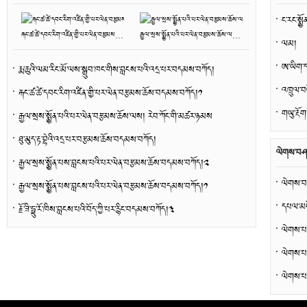
ང་རང་སྨྱོ
རྐང་ཚ་ཚེ་དབང་རིག་འཛིན་གྱི་པར་ལེན་བརྩམས་ཆོས་བདམས་བཀོད།༡
རྒྱལ་སྲས་སྨྱོན་པའི་པར་ལེན་བརྩམས་ཆོས་ལས། རེབ་ཀོང་གི་མཚར་ཉམས
ལམ།
ཨ་ཡིག་ད
རྨ་ཆུའི་ལམ་རིང་མོ་ལས་སྒྲུབ་ཁང་གིས་བླངས་པའི་འདྲ་པར་བདམས་བཀོད།
འཁྲུལ་བའ
རྐང་ཚ་ཚེ་དབང་རིག་འཛིན་གྱི་པར་ལེན་བརྩམས་ཆོས་བདམས་བཀོད།༡
གཡུ་རྔོ
རྒྱལ་སྲས་སྨྱོན་པའི་པར་ལེན་བརྩམས་ཆོས་ལས། རེབ་ཀོང་གི་མཚར་ཉམས
ཐུ་མུད་རྟ་བྷེའི་འདྲ་པར་བརྩམས་ཆོས་བདམས་བཀོད།
ལེགས་བཤ
རྒྱལ་སྲས་སྨྱོན་པས་བླངས་པའི་པར་ལེན་བརྩམས་ཆོས་བདམས་བཀོད།༢
ལེགས་བཤ
རྒྱལ་སྲས་སྨྱོན་པས་བླངས་པའི་པར་ལེན་བརྩམས་ཆོས་བདམས་བཀོད།༡
རྗོ་ཟི་ཧྥུ་རོ་ཁིས་བླངས་པའི་བོད་ཀྱི་པར་རྙིང་བདམས་བཀོད།༣
ལེགས་པར
ལེགས་པར