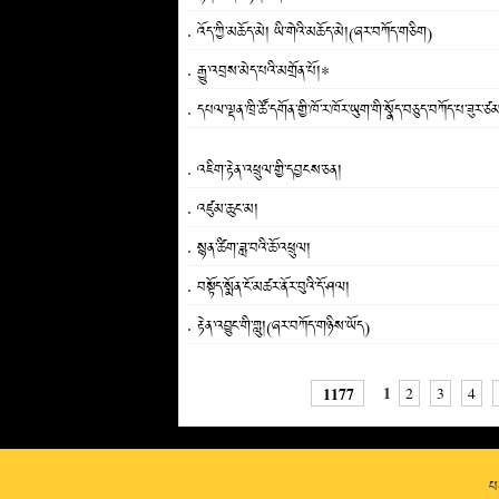
འོད་ཀྱི་མཆོད་མེ། ཡི་གེའི་མཆོད་མེ།(ཞར་བཀོད་གཅིག)
རྒྱུ་འབྲས་མེད་པའི་མགྲོན་པོ།*
དཔལ་ལྡན་ཁྲི་ཚོ་དགོན་གྱི་ཁོ་ར་ཁོར་ཡུག་གི་སྣོད་བཅུད་བཀོད་པ་ཟུར་ཙམ
འཇིག་རྟེན་འཕྲུལ་གྱི་དབྱངས་ཅན།
འཛུམ་ཆུང་མ།
སྙན་ཚིག་ཟླ་བའི་ཆོ་འཕྲུལ།
བསྟོད་སྨོན་ངོ་མཚར་ནོར་བུའི་དོ་ཤལ།
རྟེན་འབྱུང་གི་གླུ།(ཞར་བཀོད་གཉིས་ཡོད)
1
1177
2
3
4
པར