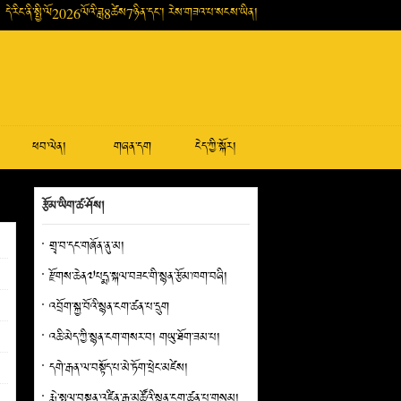
དེ་རིང་ནི་སྤྱི་ལོ2026ལོའི་ཟླ8ཚེས7ཉིན་དང་། རེས་གཟའ་པ་སངས་ཡིན།
ཕབ་ལེན།
གཞན་དག
ངེད་ཀྱི་སྐོར།
རྩོམ་ཡིག་ཚ་ཤོས།
གྲྭ་བ་དང་གཞོན་ནུ་མ།
རྫོགས་ཆེན༧པདྨ་སྐལ་བཟང་གི་སྙན་རྩོམ་ཁག་བཞི།
འབྲོག་སྐྱ་བོའི་སྙན་ངག་ཚན་པ་དྲུག
འཆི་མེད་ཀྱི་སྙན་ངག་གསར་བ། གཡུ་ཐོག་ཟམ་པ།
དགེ་རྒན་ལ་བསྟོད་པ་མེ་ཏོག་ཕྲེང་མཛེས།
རྨེ་སྤྲུལ་བསྟན་འཛིན་རྒྱ་མཚོའི་སྙན་ངག་ཚན་པ་གསུམ།