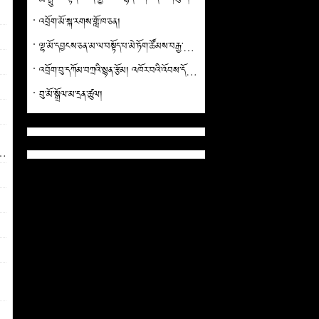
འབྲོག་མོ་སྐ་རགས་གློ་ཁ་ཅན།
ལྷ་མོ་དབྱངས་ཅན་མ་ལ་བསྟོད་པ་མེ་ཏོག་ཚོམས་བརྒྱ་མ་ཞེས་བྱ་བ་བཞུགས་སོ།།
འབྲོག་བུ་དཀོམ་བཀྲའི་སྙན་རྩོམ། འཁོར་བའི་འོབས་དོང་གི་གླུ།(ཚན་པ་ལྔ)
བུ་མོ་སྒྲོལ་མ་དྲན་ཚུལ།
ྟན་ལུང་རྟོགས་པའི་རྒྱལ་མཚན་ལ་ཞུ་མཆིད་དུ་ཕུལ་བའི་སྙན་ཚིག་རྫོགས་ལྡན་ངག་གི་དཔལ་དབྱངས་ཞེས་བྱ་བ།