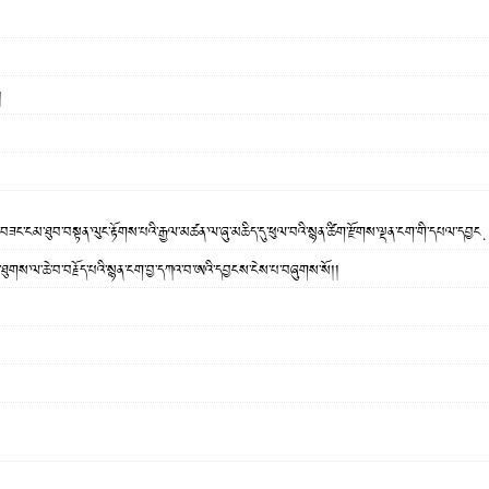
།
སྐྱབས་གཅིག་འཁོར་ལོའི་མགོན་པོ་ཁྱབ་བདག་རྫོགས་ཆེན་པ་པདྨ་སྐལ་བཟང་ངམ་ཐུབ་བས
་ཐུགས་ལ་ཆེ་བ་བརྗོད་པའི་སྙན་ངག་བྱ་དཀའ་བ་ཨའི་དབྱངས་ངེས་པ་བཞུགས་སོ།།