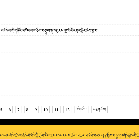
་བརྗོད་པ་སྲིད་ཞིའི་མཛེས་པ་གཅིག་བསྡུས་སྒྲ་དབྱངས་ལྷ་མོའི་འཕུར་ལྡིང་ཞེས་བྱ་བ།
5
6
7
8
9
10
11
12
འོག་ངོས།
མཇུག་ངོས།
་དབང་ཡོད་ཚད་མཆོད་མེ་བོད་ཀྱི་རྩོམ་རིག་དྲ་བར་དབང་བས་ཆོག་མཆན་མ་ཐོབ་པར་གཞན་གྱིས་བརྒྱུད་འགོད་བྱེད་མི་