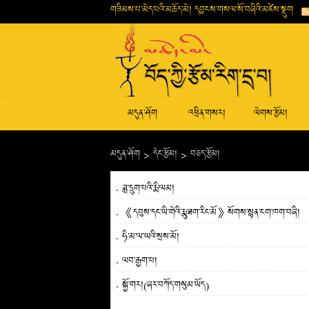
གཟིམས་པ་མེད་པའི་མཆོད་མེ། དབྱངས་གསལ་སོ་བཞིའི་མཛེས་སྡུག
མདུན་ཤོག
འཕྲིན་གསར།
ལེགས་རྩོམ།
མདུན་ཤོག
>
དེང་རྩོམ།
>
བཅད་རྩོམ།
ཟླ་དྲུག་པའི་རྨི་ལམ།
《དབུས་དང་ཡི་གེའི་རྨུ་ཐག་རིང་མོ》སོགས་སྙན་ངག་ཁག་བཞི།
ཧི་མ་ལ་ཡའི་སྲས་མོ།
ལབ་རྒྱག་པ།
སྐྱོ་གར།(ཞར་བཀོད་གསུམ་ཡོད)