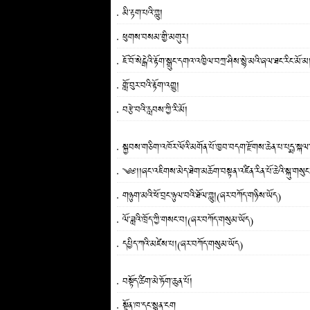
མི་རྟག་པའི་གླུ།
ཕུགས་བསམ་གྱི་མགུར།
ཇོ་བོ་སེངྒེའི་རྟོག་སྒྲུང་དགའ་འཁྱིལ་བཀྲ་ཤིས་སྙེ་མའི་ཞལ་ཐང་རིང་མོ་མ
གློ་བུར་བའི་རྟོག་འགྱུ།
བརྩེ་བའི་རླབས་ཀྱི་རི་མོ།
༄༅།།ཞང་འཇིགས་མེད་ཐེག་མཆོག་བསྟན་འཛིན་རིན་པོ་ཆེའི་སྐུ་གསུང
གཉུག་མའི་ཕོ་བྲང་ཉུལ་བའི་ཐོལ་གླུ།(ཞར་བཀོད་གཉིས་ཡོད)
ལོ་ཟླའི་ཁྲོད་ཀྱི་གསང་བ།(ཞར་བཀོད་གསུམ་ཡོད)
དཔྱིད་ཀའི་མཛེས་པ།(ཞར་བཀོད་གསུམ་ཡོད)
བསྟོད་ཚིག་མེ་ཏོག་ཆུན་པོ།
སྟོན་ཁ་དང་སྙན་ངག