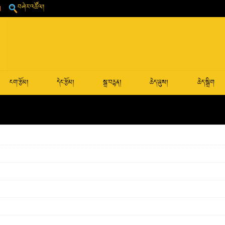
བཤེར་འཚོལ།
ངག་རྩོམ།
དེང་རྩོམ།
སྒྲ་བརྙན།
ཆེད་ཞུས།
ཆེད་སྒྲིག